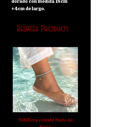
dorado con medida 18cm
+4cm de largo.
Related Products
Tobillera celeste Nudo de
Tobillera Nudo de b
Bruja