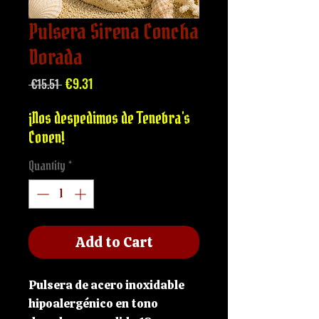
Pulsera Sirena Concha
Dorada
Regular
Sale
€9.31
 €15.51 
Price
Price
¡Nos despedimos de Tenebra's
Coven!
Quantity
*
Add to Cart
Pulsera de acero inoxidable
hipoalergénico en tono