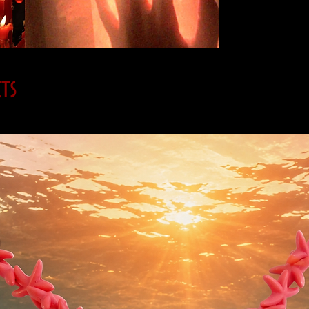
energía mística,
amante de la mag
ts