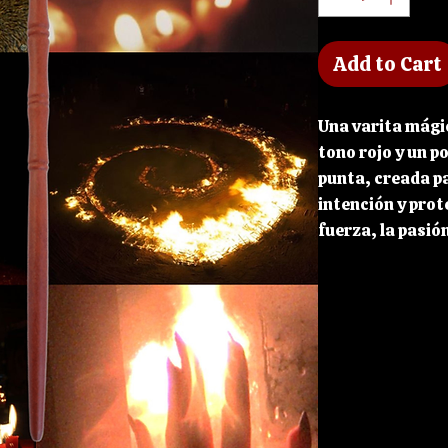
Add to Cart
Una varita mági
tono rojo y un p
punta, creada p
intención y prote
fuerza, la pasión
en una herramien
meditación o de
El Ojo de Tigre 
de protección y 
ayuda a atraer l
determinación y
energías negativ
claridad mental.