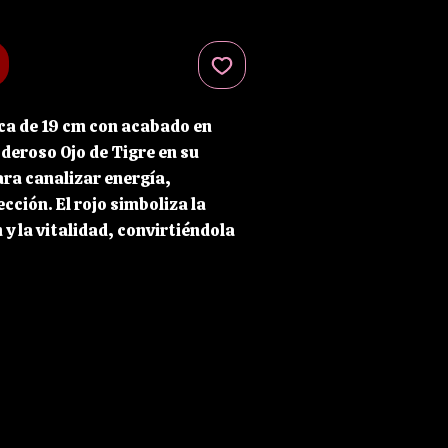
ca de 19 cm con acabado en
oderoso Ojo de Tigre en su
ara canalizar energía,
cción. El rojo simboliza la
 y la vitalidad, convirtiéndola
ta ideal para rituales,
coración esotérica.
es conocido por sus propiedades
confianza personal. Se cree que
a seguridad, potenciar la
 mantener alejadas las
as, aportando equilibrio y
 Una pieza llena de carácter y