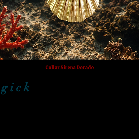
Collar Sirena Dorado
g i c k