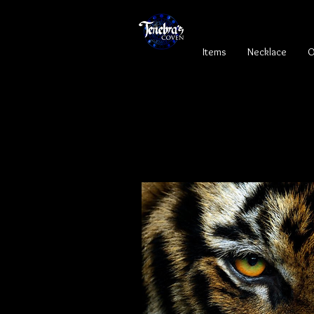
Items
Necklace
O