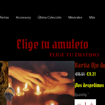
fertas
Accessory
Última Colección
Minerales
Más
Elige tu amuleto
Elige tu Destino
Varita Ojo d
Regular
Sale
€9.31
 €15.51 
Price
Price
¡Nos despedimos 
Quantity
*