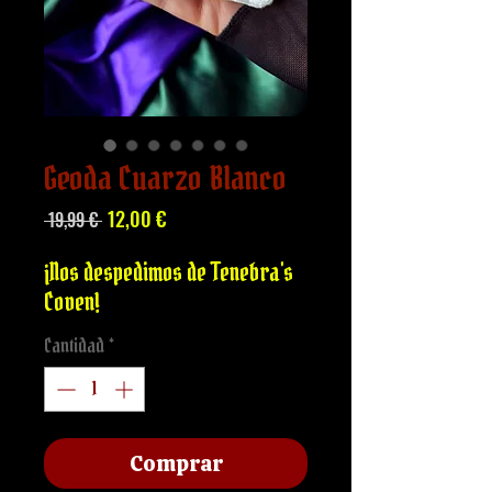
Geoda Cuarzo Blanco
Precio
Precio
12,00 €
 19,99 € 
de
oferta
¡Nos despedimos de Tenebra's
Coven!
Cantidad
*
Comprar