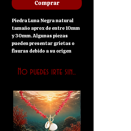
Comprar
Piedra Luna Negra natural
tamaño aprox de entre 10mm
y 30mm. Algunas piezas
pueden presentar grietas o
fisuras debido a su origen
natural.
No puedes irte sin..
La Piedra Luna Negra
combina la energía lunar con
una vibración más profunda,
protectora e introspectiva.
Actúa como un “escudo
lunar” que protege contra
energías densas, envidias y
ataques psíquicos. Suele