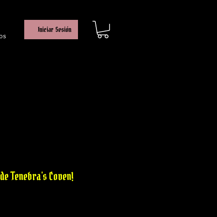
Iniciar Sesión
os
cio
rta
de Tenebra's Coven!