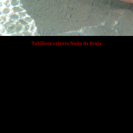
Tobillera celeste Nudo de Bruja
 mágico.
mientas necesarias para