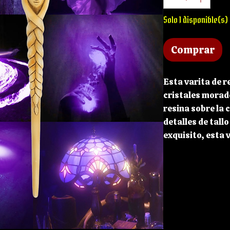
Solo 1 disponible(s)
Comprar
Esta varita de r
cristales morad
resina sobre la 
detalles de tall
exquisito, esta 
interior. Perfec
utilizar como ar
Medida 27,5 cm d
cm de profundi