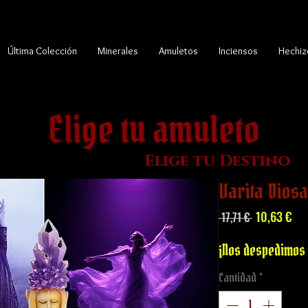
Última Colección
Minerales
Amuletos
Inciensos
Hechiz
Elige tu amuleto
Elige tu Destino
Varita Diosa
Precio
Pre
10,63 €
 17,71 € 
de
ofe
¡Nos despedimos 
Cantidad
*