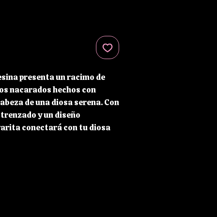
esina presenta un racimo de
os nacarados hechos con
cabeza de una diosa serena. Con
o trenzado y un diseño
varita conectará con tu diosa
ta para canalizar energías y
tefacto en hechizos/rituales.
e alto x 6 cm de ancho x 6,5
dad