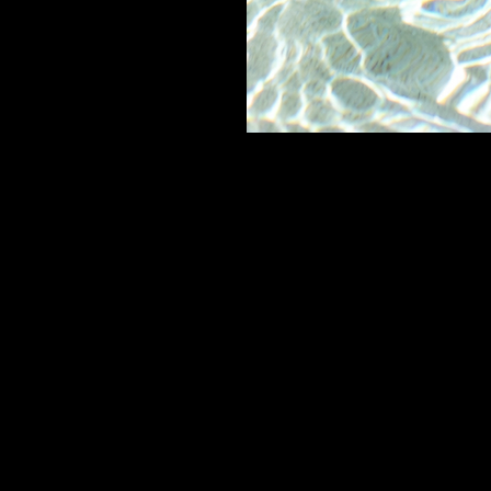
Haz(te) un regalo
Tenebra's Coven te provee de las herra
desarrollar toda tu magia y poder.
Tenebra's Coven es magia y energía.
Email:
tenebrascoven@hotmail.com
Instagram: @tenebrascoven
Todos los artículos
¿Quién es Tenebra?