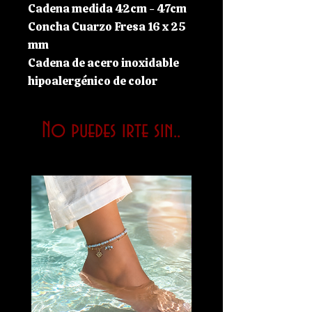
Cadena medida 42cm - 47cm
Concha Cuarzo Fresa 16 x 25
mm
Cadena de acero inoxidable
hipoalergénico de color
plateado.
El Cuarzo Fresa es un cristal
No puedes irte sin..
sintético.