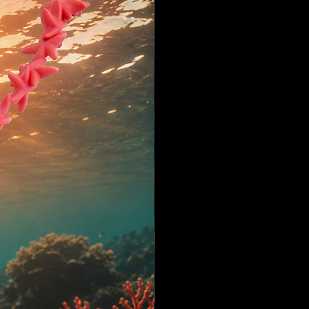
o, elegante y cargado de
producto:
o inoxidable
 rosa natural
cadena: 45 cm
lgante: 31 mm x 28 mm
uso diario y al desgaste
lar o para acompañarte como
ección, amor propio y energía