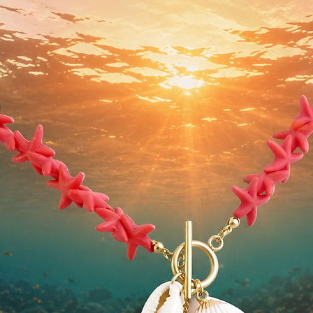
accesorio místic
intención.
🔮 Detalles del 
• Material: acer
• Piedra: cuarzo
• Medida de la 
• Tamaño del co
• Resistente al 
Ideal para rega
amuleto de prot
positiva.