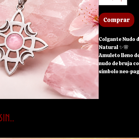
Comprar
Colgante Nudo d
Natural ✨🌸
Amuleto lleno d
nudo de bruja co
símbolo neo-pag
armoniosa del c
inoxidable aport
resistente, ideal
su belleza.
En el centro de
in..
rosa natural, co
amor, la calma y
pieza perfecta 