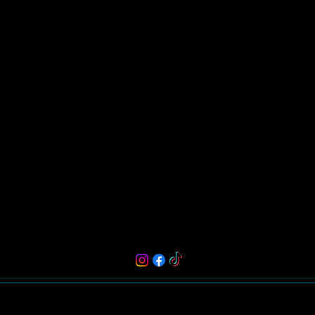
Haz(te) un regalo
Tenebra's Coven te provee de las herra
desarrollar toda tu magia y poder.
Tenebra's Coven es magia y energía.
Email:
tenebrascoven@hotmail.com
Instagram: @tenebrascoven
Todos los artículos
¿Quién es Tenebra?
¡Estoy aquí!
©2018-2025 by Tenebra's Coven. Proud