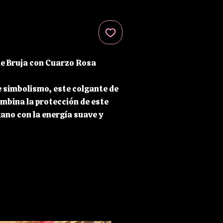
e Bruja con Cuarzo Rosa
e simbolismo, este colgante de
mbina la protección de este
ano con la energía suave y
uarzo rosa. Su diseño de acero
a un acabado brillante y
 para llevar a diario sin perder
l amuleto destaca un cuarzo
nocido como la piedra del
 la sanación emocional. Una
para quienes buscan un