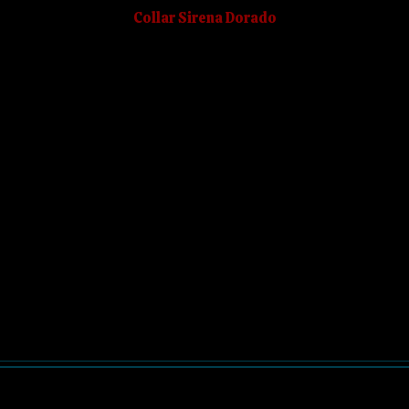
Collar Sirena Dorado
 mágico.
mientas necesarias para
ly created with Magic.