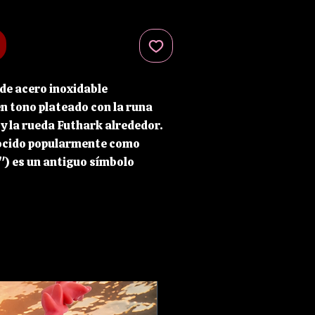
 de acero inoxidable
n tono plateado con la runa
 y la rueda Futhark alrededor.
nocido popularmente como
") es un antiguo símbolo
que significa "el que muestra
tilizaba como amuleto de
 no perderse en las tormentas y
re el rumbo correcto.