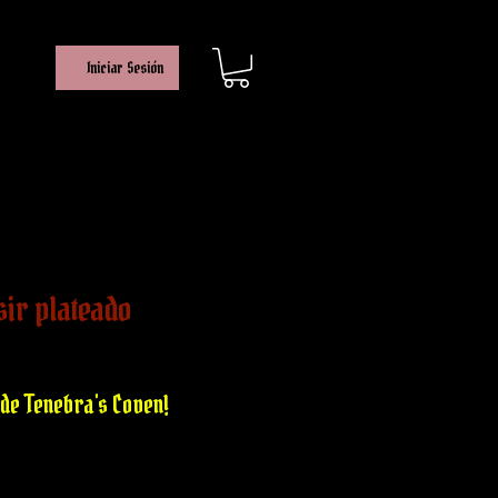
Iniciar Sesión
sir plateado
e
de Tenebra's Coven!