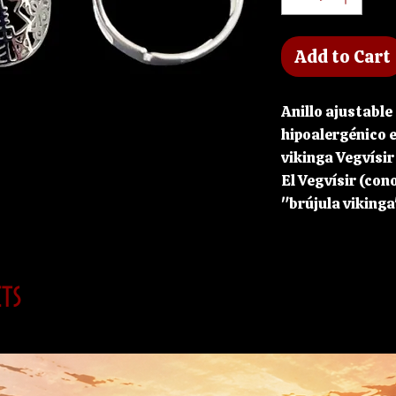
Add to Cart
Anillo ajustable
hipoalergénico e
vikinga Vegvísir
El Vegvísir (co
"brújula vikinga
mágico islandés 
el camino". Se u
protección para
ts
encontrar siemp