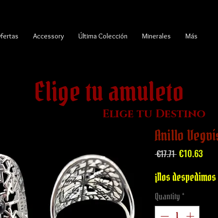
fertas
Accessory
Última Colección
Minerales
Más
Elige tu amuleto
Elige tu Destino
Anillo Vegví
Regular
Sale
€10.63
 €17.71 
Price
Pric
¡Nos despedimos 
Quantity
*