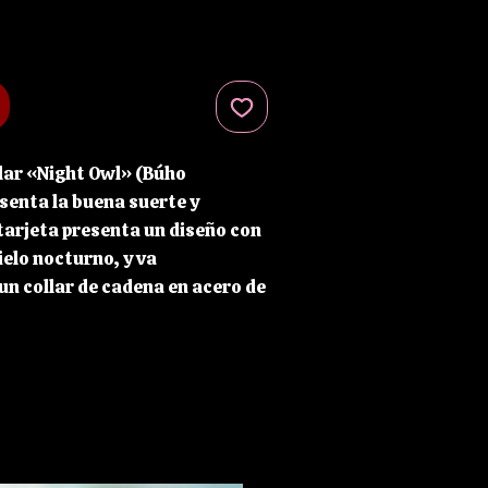
llar «Night Owl» (Búho
senta la buena suerte y
tarjeta presenta un diseño con
ielo nocturno, y va
n collar de cadena en acero de
 níquel, con un colgante de
acero inoxidable. La tarjeta
or dentro y viene con un sobre
tu meta final (o aquello que
ar en tu vida) en el interior de
iérrala para se hagan realidad.