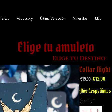
fertas
Accessory
Última Colección
Minerales
Más
Elige tu amuleto
Elige tu Destino
Collar Night
Regular
Sal
€12.00
 €19.99 
Price
Pri
¡Nos despedimos 
Quantity
*