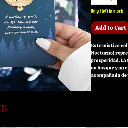
Only 1 left in stock
Add to Cart
Este místico co
Nocturno) repre
prosperidad. La 
un bosque y un c
acompañada de u
tono dorado, sin
búho volador de 
está en blanco p
dorado. Escribe 
ts
quieras manifest
la tarjeta y ent