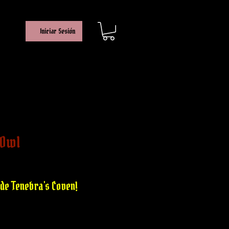
Iniciar Sesión
 Owl
e
ce
de Tenebra's Coven!