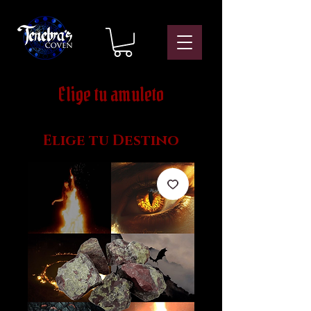
Elige tu amuleto
Elige tu Destino