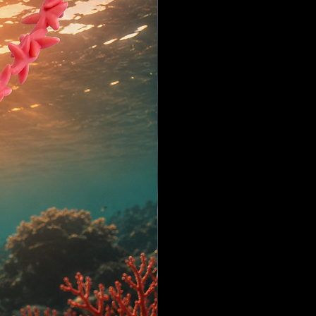
o apoyo mientras lo hacemos.
unda curación del alma. Puede
lta a vidas pasadas para curar
emponzoñadas o los traumas
ta el presente.
 una piedra intensamente
forma un escudo contra la
ergías densas y maldiciones.
ues psíquicos y retira las
rituales negativas.
 la obsidiana vitaliza el
ma. Elimina los bloqueos
via la tensión.
r lo desconocido, abriendo
es.
uda a saber quién eres