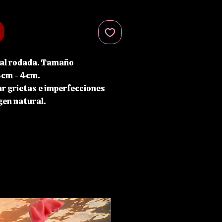
ral rodada. Tamaño
3cm - 4cm.
r grietas e imperfecciones
igen natural.
lava fundida que se ha enfriado
ez que no tuvo tiempo de
teras ni limitaciones. Trabaja
idez y gran poder. Señala
y debilidades para poder
dos destructivos y de pérdida
l. Nos impulsa a crecer, y nos