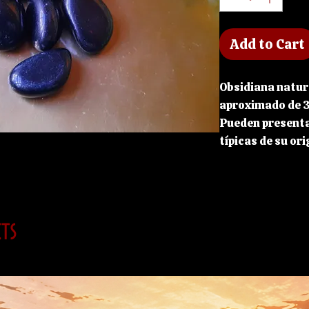
Add to Cart
Obsidiana natu
aproximado de 
Pueden presenta
típicas de su or
La Obsidiana es 
con tanta rapid
cristalizar.
ts
Mineral sin fron
con extrema rap
nuestros fallos 
mejorar los esta
de poder persona