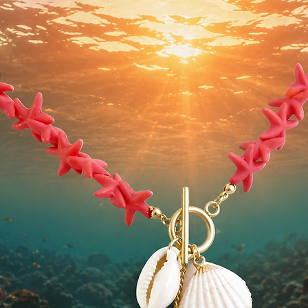
presta un sólid
Provee una prof
facilitar la vue
las emociones 
arrastrados has
La Obsidiana es
protectora que 
negatividad, en
Bloquea los ataq
influencias espi
Espiritualmente,
propósito del al
energéticos y ali
Anima a explora
nuevos horizont
La Obsidiana ay
realmente.