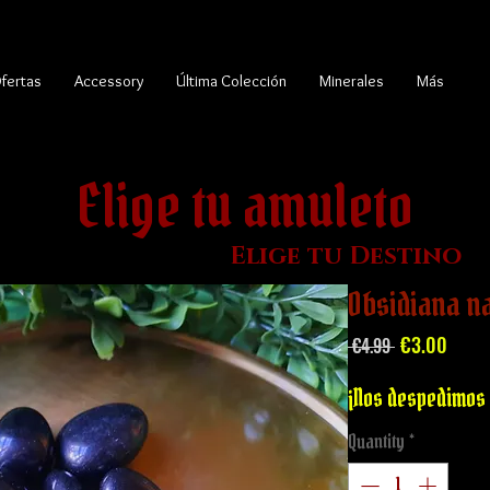
fertas
Accessory
Última Colección
Minerales
Más
Elige tu amuleto
Elige tu Destino
Obsidiana n
Regular
Sale
€3.00
 €4.99 
Price
Price
¡Nos despedimos 
Quantity
*