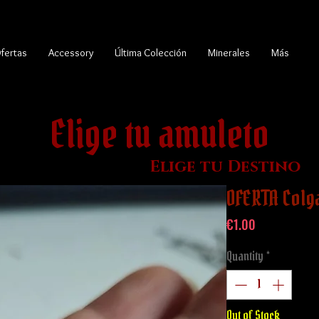
fertas
Accessory
Última Colección
Minerales
Más
Elige tu amuleto
Elige tu Destino
OFERTA Colg
Price
€1.00
Quantity
*
Out of Stock