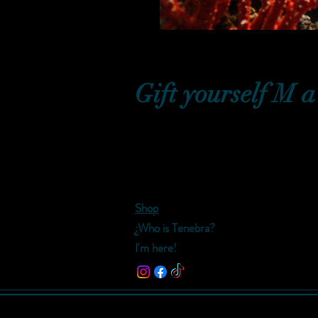
Gift yourself M a 
Shop
¿Who is Tenebra?
I'm here!
©2018-2025 by Tenebra's Coven. Proud