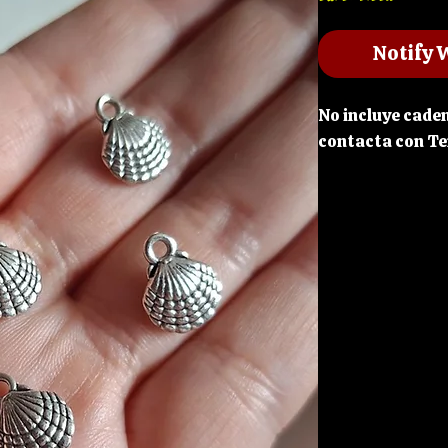
Notify 
No incluye caden
contacta con Te