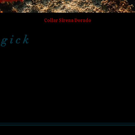
Collar Sirena Dorado
g i c k
ly created with Magic.