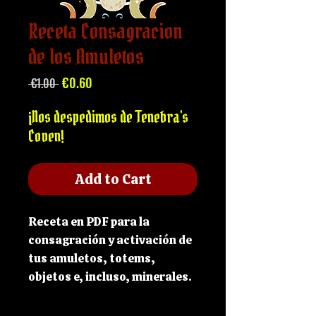
Receta Consagracion
de los Amuletos
Regular
Sale
€0.60
 €1.00 
Price
Price
¡Nos despedimos de Tenebra's
Coven!
Add to Cart
Receta en PDF para la
consagración y activación de
tus amuletos, totems,
objetos e, incluso, minerales.
Este pequeño hechizo de