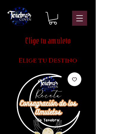
Elige tu amuleto
Elige tu Destino