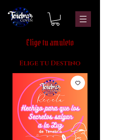
Elige tu amuleto
Elige tu Destino