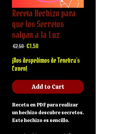
Receta Hechizo para
que los Secretos
salgan a la Luz
Regular
Sale
€1.50
 €2.50 
Price
Price
¡Nos despedimos de Tenebra's
Coven!
Add to Cart
Receta en PDF para realizar
un hechizo descubre secretos.
Este hechizo es sencillo.