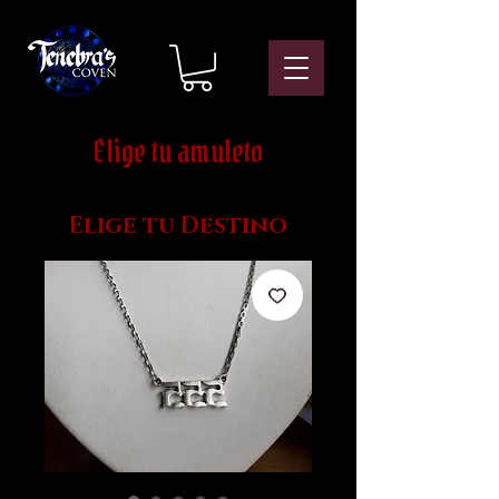
Elige tu amuleto
Elige tu Destino