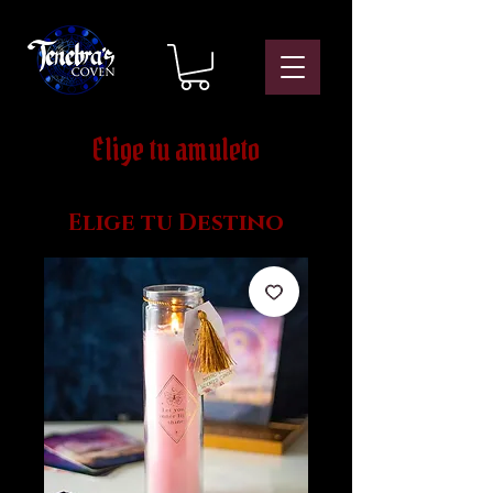
Elige tu amuleto
Elige tu Destino