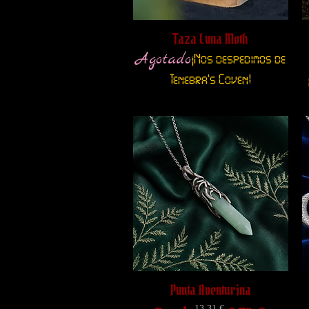
Taza Luna Moth
Agotado
¡Nos despedimos de
Tenebra's Coven!
Punta Aventurina
13,31 €