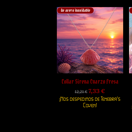
de acero inoxidable
Collar Sirena Cuarzo Fresa
Precio
Precio de ofert
7,33 €
12,21 €
¡Nos despedimos de Tenebra's
Coven!