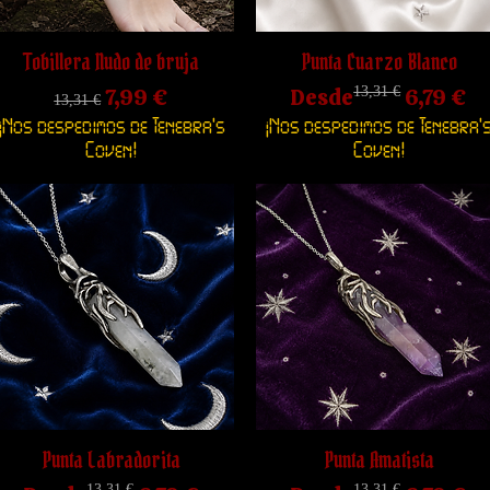
Tobillera Nudo de bruja
Punta Cuarzo Blanco
Precio
Precio de oferta
Precio
Precio de oferta
7,99 €
Desde
13,31 €
6,79 €
13,31 €
¡Nos despedimos de Tenebra's
¡Nos despedimos de Tenebra'
Coven!
Coven!
Punta Labradorita
Punta Amatista
13,31 €
13,31 €