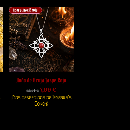
Acero Inoxidable.
o
Nudo de Bruja Jaspe Rojo
ferta
Precio
Precio de oferta
7,99 €
13,31 €
s
¡Nos despedimos de Tenebra's
Coven!