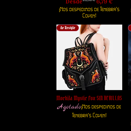
Precio
Precio de oferta
Desde
6,79 €
¡Nos despedimos de Tenebra's
Coven!
de Restyle
Mochila Mystic Fox SIN HEBILLAS
Agotado
¡Nos despedimos de
Tenebra's Coven!