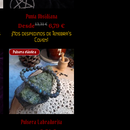
Punta Obsidiana
Precio
Precio de oferta
Desde
13,31 €
6,79 €
s
¡Nos despedimos de Tenebra's
Coven!
Pulsera elástica
Pulsera Labradorita