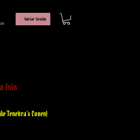
Iniciar Sesión
os
a Isis
ecio
e
erta
de Tenebra's Coven!