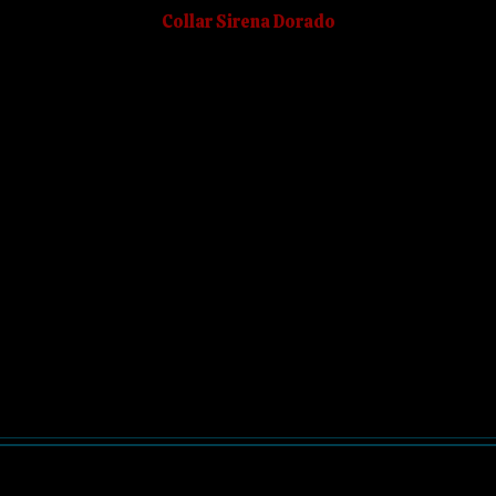
Collar Sirena Dorado
 mágico.
mientas necesarias para
ly created with Magic.