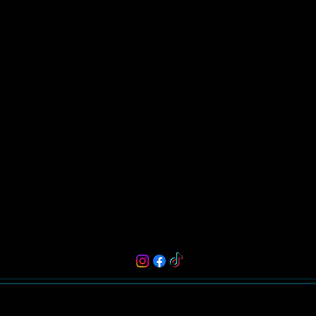
Haz(te) un regalo
Tenebra's Coven te provee de las herra
desarrollar toda tu magia y poder.
Tenebra's Coven es magia y energía.
Email:
tenebrascoven@hotmail.com
Instagram: @tenebrascoven
Todos los artículos
¿Quién es Tenebra?
¡Estoy aquí!
©2018-2025 by Tenebra's Coven. Proud