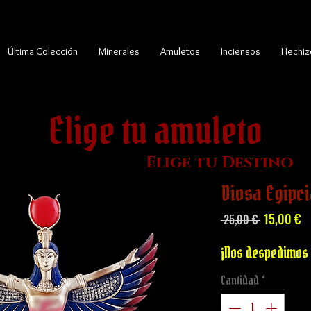
Última Colección
Minerales
Amuletos
Inciensos
Hechiz
Elige tu amuleto
Elige tu Destino
Diosa Egipci
Precio
Pr
15,00 €
 25,00 € 
d
of
¡Nos despedimos 
Cantidad
*