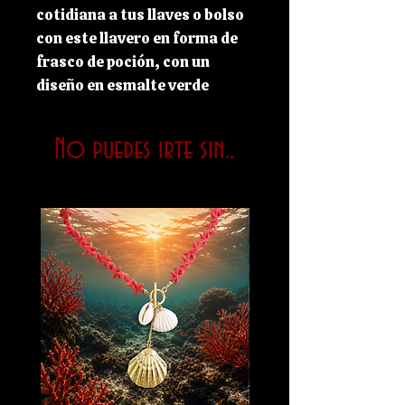
cotidiana a tus llaves o bolso
con este llavero en forma de
frasco de poción, con un
diseño en esmalte verde
brillante y metal dorado. Con
la inscripción "Green Witch"
No puedes irte sin..
(Bruja Verde), es un accesorio
divertido y práctico para
brujas que siempre están en
movimiento.
Medida: 8.5CM X 4CM X
0.5CM