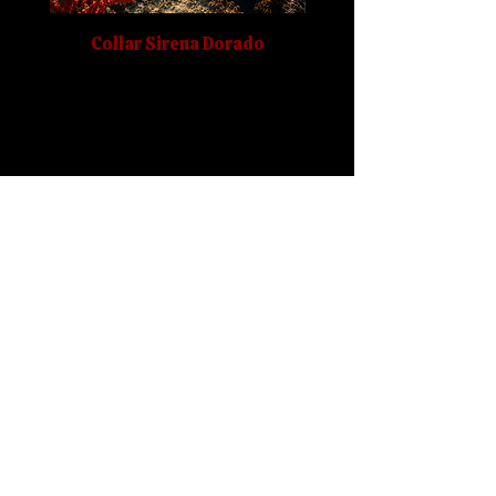
Collar Sirena Dorado
Haz(te) un regalo mágico.
Tenebra's Coven te provee de las herramientas
necesarias para desarrollar toda tu magia y poder.
Tenebra's Coven es magia y energía.
Email:
tenebrascoven@hotmail.com
Instagram: @tenebrascoven
Todos los artículos
¿Quién es Tenebra?
¡Estoy aquí!