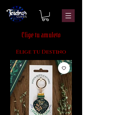
Elige tu amuleto
Elige tu Destino