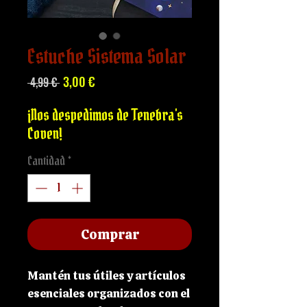
Estuche Sistema Solar
Precio
Precio
3,00 €
 4,99 € 
de
oferta
¡Nos despedimos de Tenebra's
Coven!
Cantidad
*
Comprar
Mantén tus útiles y artículos
esenciales organizados con el