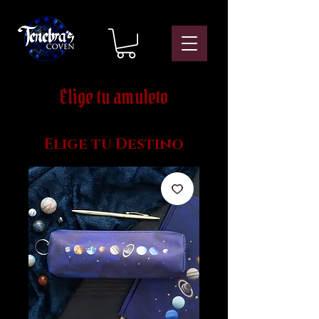
Elige tu amuleto
Elige tu Destino