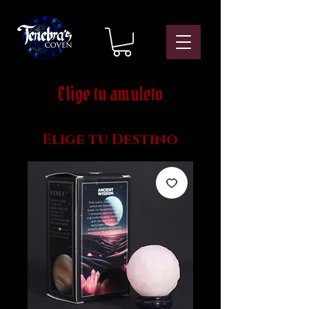
Elige tu amuleto
Elige tu Destino