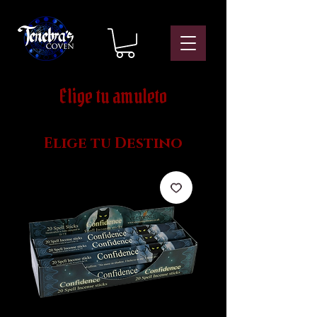
Elige tu amuleto
Elige tu Destino