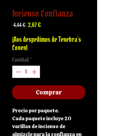
Incienso Confianza
Precio
Precio
2,67 €
 4,44 € 
de
oferta
¡Nos despedimos de Tenebra's
Coven!
Cantidad
*
Comprar
Precio por paquete.
Cada paquete incluye 20
varillas de incienso de
almizcle para la confianza en