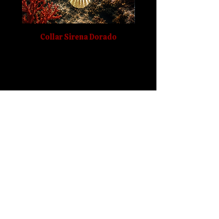
cm (ancho) x 10,5 cm
(profundidad)
Peso: 148 gr
Collar Sirena Dorado
Haz(te) un regalo mágico.
Tenebra's Coven te provee de las herramientas
necesarias para desarrollar toda tu magia y poder.
Tenebra's Coven es magia y energía.
Email:
tenebrascoven@hotmail.com
Instagram: @tenebrascoven
Todos los artículos
¿Quién es Tenebra?
¡Estoy aquí!