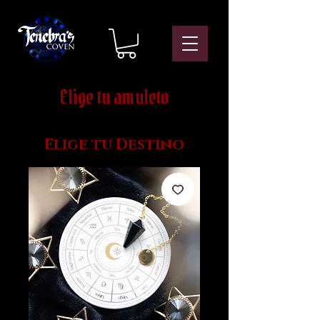
Elige tu amuleto
Elige tu Destino