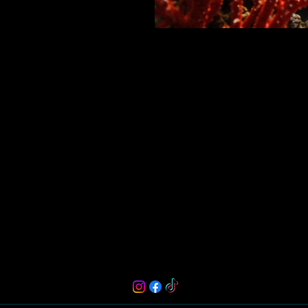
Haz(te) un regalo
Tenebra's Coven te provee de las herra
desarrollar toda tu magia y poder.
Tenebra's Coven es magia y energía.
Email:
tenebrascoven@hotmail.com
Instagram: @tenebrascoven
Todos los artículos
¿Quién es Tenebra?
¡Estoy aquí!