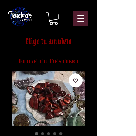
Elige tu amuleto
Elige tu Destino