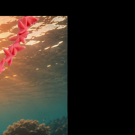
da la compra, se te dará acceso
 de la receta. Si surge
ncia y/o no puedes
cribe a Tenebra por instagram
 con el número del pedido para
.