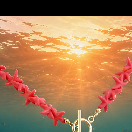
Una vez finaliza
para la descarga
cualquier incide
descargarla, es
o al email junto
que te lo reenvíe