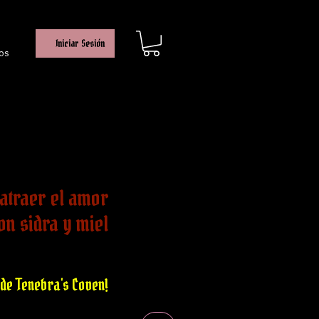
Iniciar Sesión
os
 atraer el amor
on sidra y miel
io
ta
de Tenebra's Coven!