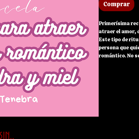
Comprar
Primerísima rece
atraer el amor, 
Este tipo de rit
persona que qui
romántico. No s
trabajo hacia u
despertar su am
mentalidad de qu
acompaña pondrá
ti que también 
tú.
Esta receta incl
la información pa
in..
Ingredientes, pa