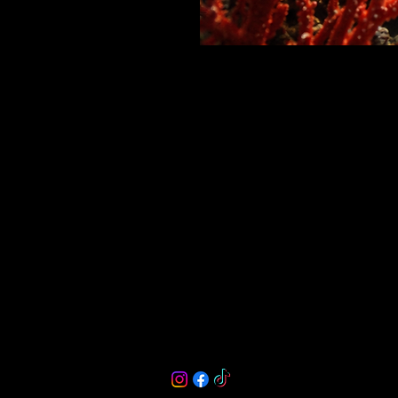
Haz(te) un regalo
Tenebra's Coven te provee de las herra
desarrollar toda tu magia y poder.
Tenebra's Coven es magia y energía.
Email:
tenebrascoven@hotmail.com
Instagram: @tenebrascoven
Todos los artículos
¿Quién es Tenebra?
¡Estoy aquí!