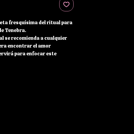
ta fresquísima del ritual para
de Tenebra.
ual se recomienda a cualquier
era encontrar el amor
ervirá para enfocar este
na persona en concreto para
or. Debe hacerse con la
e el Destino o la Deidad que te
 en tu Camino a alguien afín a
esta buscando a alguien como
uye un PDF con 7 hojas con toda
ra realizar con éxito el ritual.
so a paso, etc.